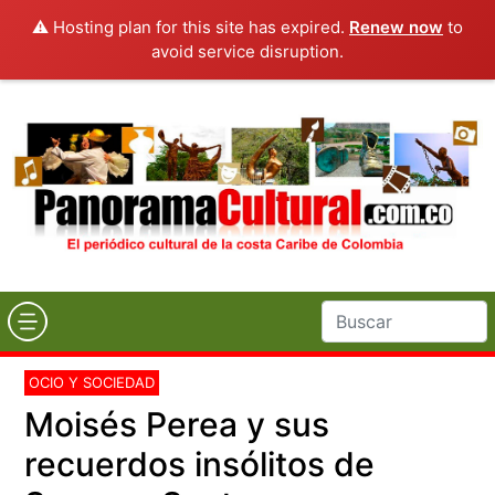
⚠️ Hosting plan for this site has expired.
Renew now
to
avoid service disruption.
OCIO Y SOCIEDAD
Moisés Perea y sus
recuerdos insólitos de