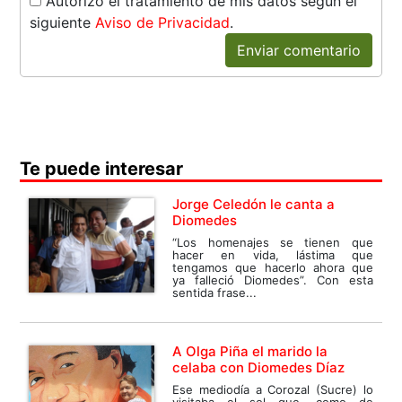
Autorizo el tratamiento de mis datos según el
siguiente
Aviso de Privacidad
.
Enviar comentario
Te puede interesar
Jorge Celedón le canta a
Diomedes
“Los homenajes se tienen que
hacer en vida, lástima que
tengamos que hacerlo ahora que
ya falleció Diomedes”. Con esta
sentida frase...
A Olga Piña el marido la
celaba con Diomedes Díaz
Ese mediodía a Corozal (Sucre) lo
visitaba el sol que, como de