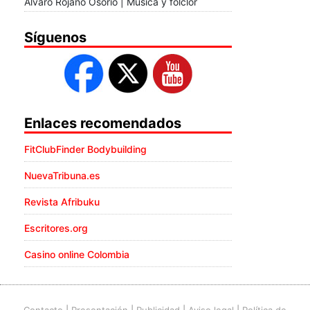
Álvaro Rojano Osorio | Música y folclor
Síguenos
Enlaces recomendados
FitClubFinder Bodybuilding
NuevaTribuna.es
Revista Afribuku
Escritores.org
Casino online Colombia
Contacto
|
Presentación
|
Publicidad
|
Aviso legal
|
Política de