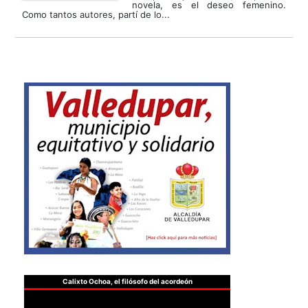
novela, es el deseo femenino.
Como tantos autores, partí de lo...
Calixto Ochoa, el filósofo del acordeón