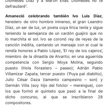
Diomedes Díaz y a Martín Elías. Diomedes no te
defraudaré”.
Amaneció celebrando también Ivo Luis Díaz
,
heredero de otro hombre inmenso, el gran Leandro
Díaz, un ser de luz, un poeta cuya lírica tenía y sigue
teniendo la semejanza de un cardón guajiro que no
lo marchita el sol. Ivo se coronó rey de reyes de la
canción inédita, cantando un mensaje con el cual le
rendía honores a Pablo López, ‘El rey de los cajeros’,
miembro de la dinastía de Alvarito; en una aguerrida
competencia con Sergio Moya Molina, segundo
puesto (Hola Forastero – paseo); Adrián Pablo
Villamizar Zapata, tercer puesto (‘Puya pal diablito),
Julio César Daza (lamento campesino – son) y
Germán Villa (soy hijo del folclor – merengue), con
los que formó el quinteto que pasó a la final de
dicho concurso, al que se inscribieron 28
compositores.