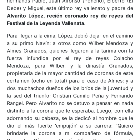
hermanos Pablo, Juan Alfonso (Poncho), Elberto (El
Debe) y Miguel, este último rey vallenato y padre de
Alvarito López, recién coronado rey de reyes del
Festival de la Leyenda Vallenata
.
Para llegar a la cima, López debió dejar en el camino
a su primo Navín; a otros como Wilber Mendoza y
Almes Granados, quienes llegaron a la tarima con la
fuerza infundida por el rey de reyes Colacho
Mendoza, para Wilber, y la dinastía Granados,
propietaria de la mayor cantidad de coronas de este
certamen (ocho en total) para el caso de Almes; y a
dos muchachos dueños de los bríos de la juventud y
la sed del triunfo; Cristian Camilo Peña y Fernando
Rangel. Pero Alvarito no se detuvo a pensar en nada
distinto a la corona que le esperaba. Luego, con ella
adornando su cabeza, se la dedicó al hombre que le
dio el más fuerte ‘empujón’ a su carrera: “Quiero
brindarle la corona a mi compañero de fórmula,