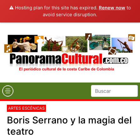
⚠️ Hosting plan for this site has expired.
Renew now
to
avoid service disruption.
ARTES ESCÉNICAS
Boris Serrano y la magia del
teatro