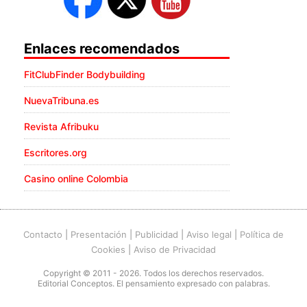
Enlaces recomendados
FitClubFinder Bodybuilding
NuevaTribuna.es
Revista Afribuku
Escritores.org
Casino online Colombia
Contacto
|
Presentación
|
Publicidad
|
Aviso legal
|
Política de
Cookies
|
Aviso de Privacidad
Copyright © 2011 - 2026. Todos los derechos reservados.
Editorial Conceptos. El pensamiento expresado con palabras.