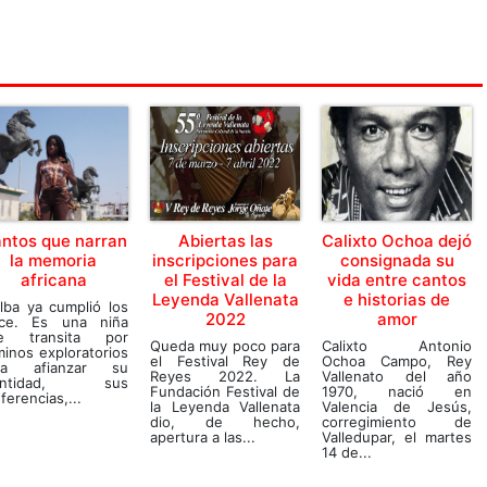
ntos que narran
Abiertas las
Calixto Ochoa dejó
la memoria
inscripciones para
consignada su
africana
el Festival de la
vida entre cantos
Leyenda Vallenata
e historias de
lba ya cumplió los
2022
amor
ece. Es una niña
e transita por
Queda muy poco para
Calixto Antonio
inos exploratorios
el Festival Rey de
Ochoa Campo, Rey
ra afianzar su
Reyes 2022. La
Vallenato del año
entidad, sus
Fundación Festival de
1970, nació en
ferencias,...
la Leyenda Vallenata
Valencia de Jesús,
dio, de hecho,
corregimiento de
apertura a las...
Valledupar, el martes
14 de...