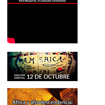
Rafa Manjarrez, el cantautor sentimental