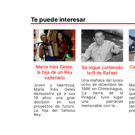
Te puede interesar
María Inés Geles,
Ca
Se sigue comiendo
la hija de un Rey
la R de Rafael
vallenato
Una mañana del lunes
ocho de diciembre de
Joven y talentosa,
Me
1986 en Chimichagua,
María Inés Geles
tr
‘La tierra de la
demuestra ya a sus
qu
Piragua’, tuvo lugar
19 años una gran
cam
una parranda
decisión en sus
pa
memorable con la...
proyectos de futuro.
id
La hija del famoso
pre
Rey...