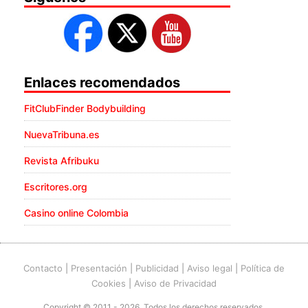
Enlaces recomendados
FitClubFinder Bodybuilding
NuevaTribuna.es
Revista Afribuku
Escritores.org
Casino online Colombia
Contacto
|
Presentación
|
Publicidad
|
Aviso legal
|
Política de
Cookies
|
Aviso de Privacidad
Copyright © 2011 - 2026. Todos los derechos reservados.