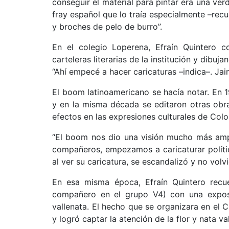
conseguir el material para pintar era una ver
fray español que lo traía especialmente –rec
y broches de pelo de burro”.
En el colegio Loperena, Efraín Quintero co
carteleras literarias de la institución y dibu
“Ahí empecé a hacer caricaturas –indica–. Jai
El boom latinoamericano se hacía notar. En 
y en la misma década se editaron otras obra
efectos en las expresiones culturales de Col
“El boom nos dio una visión mucho más ampl
compañeros, empezamos a caricaturar polític
al ver su caricatura, se escandalizó y no volv
En esa misma época, Efraín Quintero recue
compañero en el grupo V4) con una exposi
vallenata. El hecho que se organizara en el 
y logró captar la atención de la flor y nata v