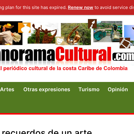
ng plan for this site has expired.
Renew now
to avoid service di
Artes
Otras expresiones
Turismo
Opinión
s recuerdos de un arte