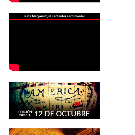
Rafa Manjarrez, el cantautor sentimental