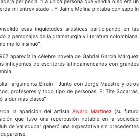
dadera peripecia. “La única persona que vendía oleo era un
uerda mi entrevistado–. Y Jaime Molina pintaba con sapolín
nsolidó esas inquietudes artísticas participando en las
jando a personajes de la dramaturgia y literatura colombiana.
me me lo insinuó”.
1967 aparecía la célebre novela de Gabriel García Márquez
s influyentes de escritores latinoamericanos con grandes
ombia.
ia –argumenta Efraín–. Junto con Jorge Maestre y otros
os, profesores y todo tipo de personas. El Tite Socarrás,
ió a dar más clases”.
rda la aparición del artista
Álvaro Martínez
(su futuro
ción que tuvo una repercusión notable en la sociedad
Club de Valledupar generó una expectativa sin precedentes
alduparense,