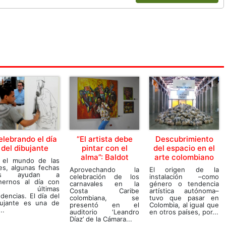
elebrando el día
“El artista debe
Descubrimiento
del dibujante
pintar con el
del espacio en el
alma”: Baldot
arte colombiano
 el mundo de las
es, algunas fechas
Aprovechando la
El origen de la
os ayudan a
celebración de los
instalación –como
nernos al día con
carnavales en la
género o tendencia
as últimas
Costa Caribe
artística autónoma–
dencias. El día del
colombiana, se
tuvo que pasar en
bujante es una de
presentó en el
Colombia, al igual que
..
auditorio ‘Leandro
en otros países, por...
Díaz’ de la Cámara...