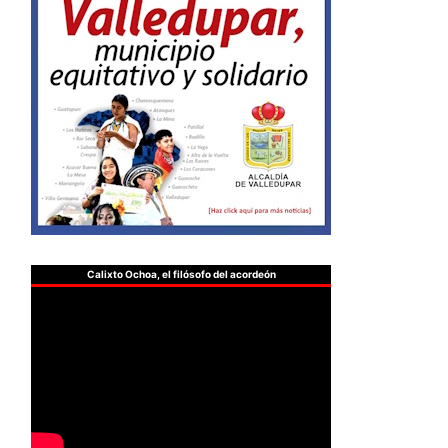
Calixto Ochoa, el filósofo del acordeón