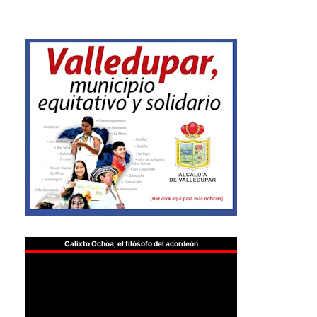
Calixto Ochoa, el filósofo del acordeón