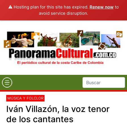
⚠️ Hosting plan for this site has expired.
Renew now
to
avoid service disruption.
MÚSICA Y FOLCLOR
Iván Villazón, la voz tenor
de los cantantes