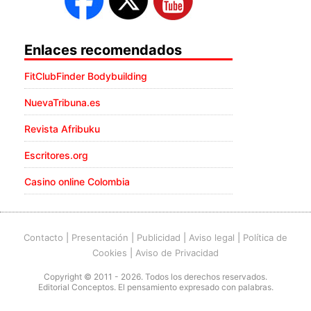
Enlaces recomendados
FitClubFinder Bodybuilding
NuevaTribuna.es
Revista Afribuku
Escritores.org
Casino online Colombia
Contacto
|
Presentación
|
Publicidad
|
Aviso legal
|
Política de
Cookies
|
Aviso de Privacidad
Copyright © 2011 - 2026. Todos los derechos reservados.
Editorial Conceptos. El pensamiento expresado con palabras.